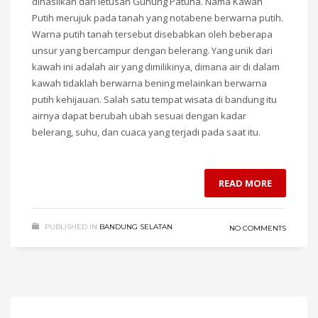
dihasilkan dari letusan Gunung Patuha. Nama Kawah
Putih merujuk pada tanah yang notabene berwarna putih.
Warna putih tanah tersebut disebabkan oleh beberapa
unsur yang bercampur dengan belerang. Yang unik dari
kawah ini adalah air yang dimilikinya, dimana air di dalam
kawah tidaklah berwarna bening melainkan berwarna
putih kehijauan. Salah satu tempat wisata di bandung itu
airnya dapat berubah ubah sesuai dengan kadar
belerang, suhu, dan cuaca yang terjadi pada saat itu.
READ MORE
PUBLISHED IN
BANDUNG SELATAN
NO COMMENTS