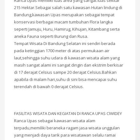
Ranca Upas memiliki luas area yang sangat luas sekitar
215 Hektar.Sebagai salah satu kawasan Hutan lindung di
Bandung,kawasan Upas merupakan sebagai tempat
konservasi berbagai macam tumbuhan Flora langka
seperti Jamuju, Huru, Hamirug, Kihujan, Kitambang serta
aneka Fauna seperti Burung dan Rusa.
Tempat Wisata Di Bandung Selatan ini sendiri berada
pada ketinggian 1700 meter di atas permukaan air
laut,sehingga suhu udara di kawasan wisata alam yang
masih sangat alami ini sangat dingin dan ekstrim berkisar
di 17 derajat Celsius sampe 20 derajat Celsius.Bahkan
apabila di malam hari,suhu di sini bisa mencapai suhu
terendah di bawah 0 derajat Celsius.
FASILITAS WISATA DAN KEGIATAN DI RANCA UPAS CIWIDEY
Ranca Upas sebagai kawasan wisata alam
terpadu,memiliki beraneka ragam jasa wisata unggulan
yang menjadi daya tarik para wisatawan selalu ramai